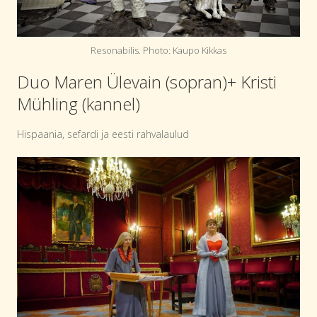
Resonabilis. Photo: Kaupo Kikkas
Duo Maren Ülevain (sopran)+ Kristi
Mühling (kannel)
Hispaania, sefardi ja eesti rahvalaulud