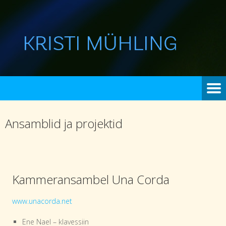
Ansamblid ja projektid
Kammeransambel Una Corda
www.unacorda.net
Ene Nael – klavessiin