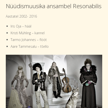
Nüüdismuusika ansambel Resonabilis
Aastatel 2002- 2016
Iris Oja – hääl
Kristi Mühling – kannel
Tarmo Johannes – flööt
Aare Tammesalu – tšello