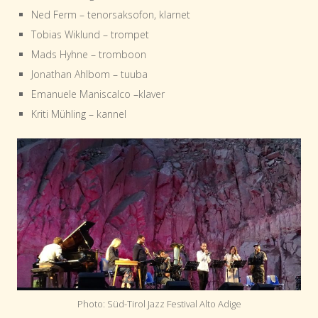
Ned Ferm – tenorsaksofon, klarnet
Tobias Wiklund – trompet
Mads Hyhne – tromboon
Jonathan Ahlbom – tuuba
Emanuele Maniscalco –klaver
Kriti Mühling – kannel
Photo: Süd-Tirol Jazz Festival Alto Adige